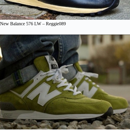
New Balance 576 LW – Reggie089