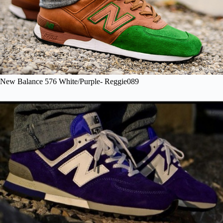
New Balance 576 White/Purple- Reggie089