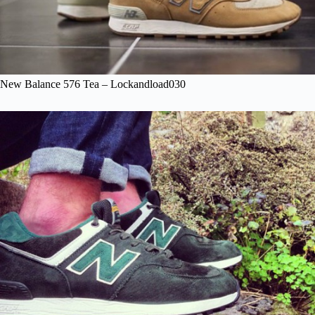
New Balance 576 Tea – Lockandload030