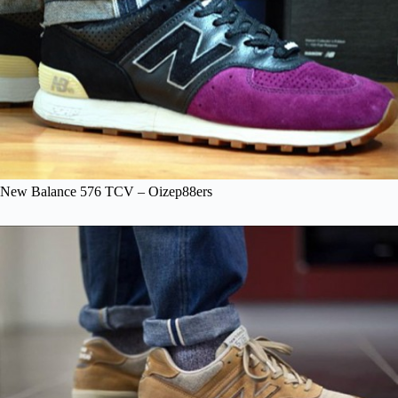
New Balance 576 TCV – Oizep88ers