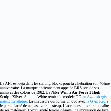
La AF1 est déjà dans les starting-blocks pour la célébration son 40ème
anniversaire.
La marque anciennement appelée BRS sort de ses
archives des coloris de 1982. La
Nike Wmns Air Force 1 High
Sculpt
‘Silver’ Summit White remixe le modèle OG
au Swoosh gris
argent métallique
. La chaussure qui forme un duo avec
la Gym Red
a
le particularité de ne pas avoir de
strap
. L’accent est mis sur la qualité
de ses matériaux. L’exclusivité femme dégage une impression de luxe.