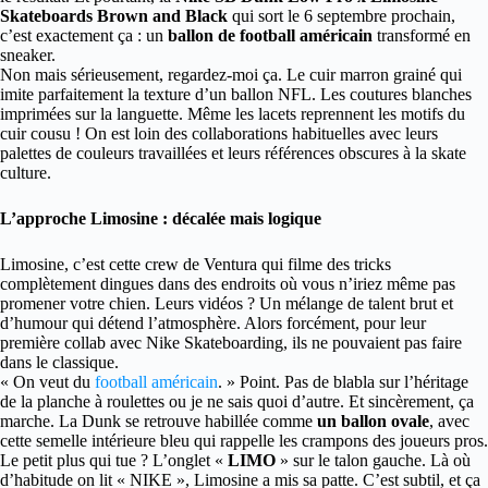
Skateboards Brown and Black
qui sort le 6 septembre prochain,
c’est exactement ça : un
ballon de football américain
transformé en
sneaker.
Non mais sérieusement, regardez-moi ça. Le cuir marron grainé qui
imite parfaitement la texture d’un ballon NFL. Les coutures blanches
imprimées sur la languette. Même les lacets reprennent les motifs du
cuir cousu ! On est loin des collaborations habituelles avec leurs
palettes de couleurs travaillées et leurs références obscures à la skate
culture.
L’approche Limosine : décalée mais logique
Limosine, c’est cette crew de Ventura qui filme des tricks
complètement dingues dans des endroits où vous n’iriez même pas
promener votre chien. Leurs vidéos ? Un mélange de talent brut et
d’humour qui détend l’atmosphère. Alors forcément, pour leur
première collab avec Nike Skateboarding, ils ne pouvaient pas faire
dans le classique.
« On veut du
football américain
. » Point. Pas de blabla sur l’héritage
de la planche à roulettes ou je ne sais quoi d’autre. Et sincèrement, ça
marche. La Dunk se retrouve habillée comme
un ballon ovale
, avec
cette semelle intérieure bleu qui rappelle les crampons des joueurs pros.
Le petit plus qui tue ? L’onglet «
LIMO
» sur le talon gauche. Là où
d’habitude on lit « NIKE », Limosine a mis sa patte. C’est subtil, et ça