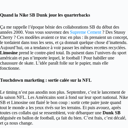
Quand la Nike SB Dunk joue les quarterbacks
Ça me rappelle l’époque bénie des collaborations SB du début des
années 2000. Vous vous souvenez des
Supreme Cement
? Des Stussy
Cherry ? Ces modèles avaient ce truc en plus : ils prenaient un concept,
le tordaient dans tous les sens, et ça donnait quelque chose d’inattendu.
Aujourd’hui, on a tendance à voir passer les mêmes recettes recyclées.
Limosine
prend le contre-pied total. Ils puisent dans l’univers du sport
américain et pas n’importe lequel, le football ! Pour habiller une
chaussure de skate. L’idée paraît folle sur le papier, mais elle
fonctionne.
Touchdown marketing : sortie calée sur la NFL
Le timing n’est pas anodin non plus. Septembre, c’est le lancement de
la saison NFL. Les Américains sont à fond sur leur sport national. Nike
SB et Limosine ont flairé le bon coup : sortir cette paire juste quand
tout le monde a les yeux rivés sur les terrains. Et puis avouez, après
toutes ces collabs qui se ressemblent, voir débarquer une
Dunk SB
déguisée en ballon de football, ça fait du bien. C’est frais, c’est décalé,
et ça nous change.