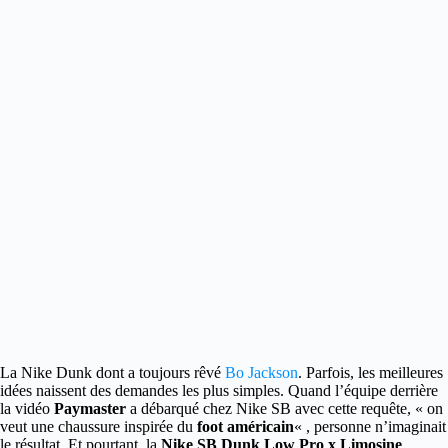
La Nike Dunk dont a toujours rêvé
Bo Jackson
. Parfois, les meilleures
idées naissent des demandes les plus simples. Quand l’équipe derrière
la vidéo
Paymaster
a débarqué chez Nike SB avec cette requête, « on
veut une chaussure inspirée du
foot américain
« , personne n’imaginait
le résultat.
Et pourtant, la
Nike SB Dunk Low Pro x Limosine