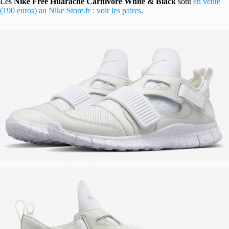
Les
Nike Free Huarache Carnivore White & Black
sont
en vente
(190 euros) au Nike Store.fr : voir les paires
.