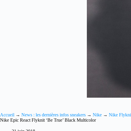
Accueil
→
News : les dernières infos sneakers
→
Nike
→
Nike Flykni
Nike Epic React Flyknit ‘Be True’ Black Multicolor