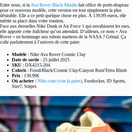
Entre nous, si la
Ava Rover Black Muslin
fait office de porte-drapeau
pour ce nouveau modèle, cette version est tout simplement la plus
désirable. Elle a ce petit quelque chose en plus. À 139.99 euros, elle
mérite sa place dans votre rotation.
Face aux éternelles Nike Dunk et Air Force 1 qui envahissent les rues,
elle apporte cette fraîcheur qu’on attendait. D’ailleurs, ce nom « Ava
Rover » en hommage aux robots martiens de la NASA ? Génial. Ça
colle parfaitement à l’univers de cette paire.
Modèle
: Nike Ava Rover Cosmic Clay
Date de sortie
: 25 juillet 2025
SKU
: DX4215-204
Coloris
: Fossil/Black/Cosmic Clay/Canyon Rust/Terra Blush
Prix
: 139.99€
Où acheter
:
Nike.com (voir la paire)
, Footlocker, JD Sports,
Size?, Snipes