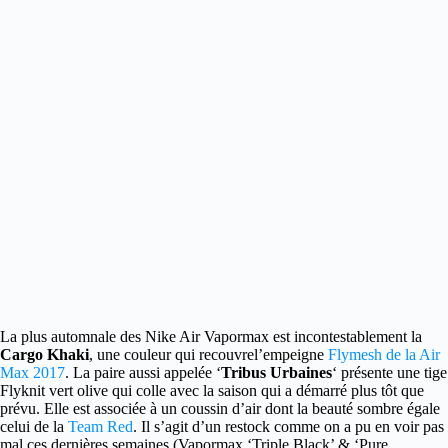
La plus automnale des Nike Air Vapormax est incontestablement la
Cargo Khaki
, une couleur qui recouvre
l’empeigne
Flymesh de la Air
Max 2017
. La paire aussi appelée ‘
Tribus Urbaines
‘ présente une tige
Flyknit vert olive qui colle avec la saison qui a démarré plus tôt que
prévu. Elle est associée à un coussin d’air dont la beauté sombre égale
celui de la
Team Red
. Il s’agit d’un restock comme on a pu en voir pas
mal ces dernières semaines (Vapormax ‘Triple Black’ & ‘Pure