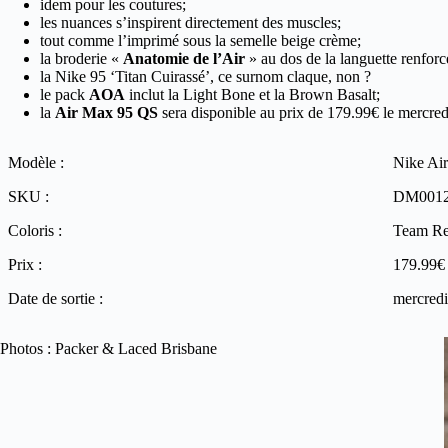
idem pour les coutures;
les nuances s’inspirent directement des muscles;
tout comme l’imprimé sous la semelle beige crème;
la broderie «
Anatomie de l’Air
» au dos de la languette renforce
la Nike 95 ‘Titan Cuirassé’, ce surnom claque, non ?
le pack
AOA
inclut la Light Bone et la Brown Basalt;
la
Air Max 95 QS
sera disponible au prix de 179.99€ le mercred
Modèle :
Nike Ai
SKU :
DM0012
Coloris :
Team Re
Prix :
179.99€
Date de sortie :
mercredi
Photos : Packer & Laced Brisbane