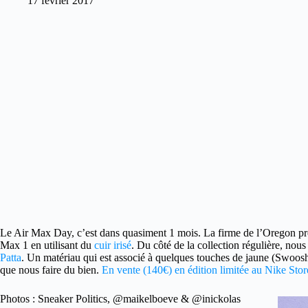
17 février 2017
Le Air Max Day, c’est dans quasiment 1 mois. La firme de l’Oregon prépa
Max 1 en utilisant du
cuir irisé
. Du côté de la collection régulière, nou
Patta
. Un matériau qui est associé à quelques touches de jaune (Swoosh 
que nous faire du bien.
En vente (140€) en édition limitée au Nike Store.
Photos : Sneaker Politics, @maikelboeve & @inickolas