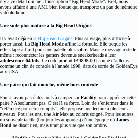
il y a ce détail qui tue : l’inscription “Big Head Mode”. Bref, nous
avons affaire à une AM1 bien foutue qui transporte un pan de mémoire
vidéoludique.
Une suite plus mature à la Big Head Origins
Il y avait déjà eu la
Big Head Origins
. Plus sauvage, plus difficile à
porter aussi. La
Big Head Mode
affine la formule. Elle troque les
effets tape-à-l’œil pour une palette plus sobre. Mais le message reste le
même : reconnecter les gamers devenus sneakerheads à leur
adolescence 64 bits
. Le code produit IB9898-001 sonne d’ailleurs
comme un clin de console à l’année 1998, date de sortie de GoldenEye
aux USA.
Une paire qui fait mouche, même hors contexte
Faut-il avoir passé des nuits à camper sur
Facility
pour apprécier cette
paire ? Absolument pas. C’est là sa force. Loin de s’enfermer dans le
“référencé pour être compris”, elle propose une lecture à plusieurs
niveaux. Pour les uns, une Air Max au coloris soigné. Pour les autres,
un souvenir tactile (bonjour les ampoules) d’une époque où
James
Bond
ne disait rien, mais tirait plus vite que son ombre.