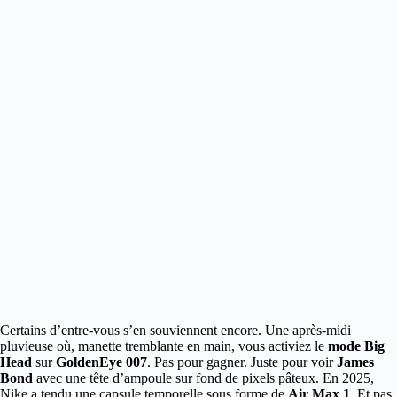
Certains d’entre-vous s’en souviennent encore. Une après-midi
pluvieuse où, manette tremblante en main, vous activiez le
mode Big
Head
sur
GoldenEye 007
. Pas pour gagner. Juste pour voir
James
Bond
avec une tête d’ampoule sur fond de pixels pâteux.
En 2025,
Nike a tendu une capsule temporelle sous forme de
Air Max 1
. Et pas