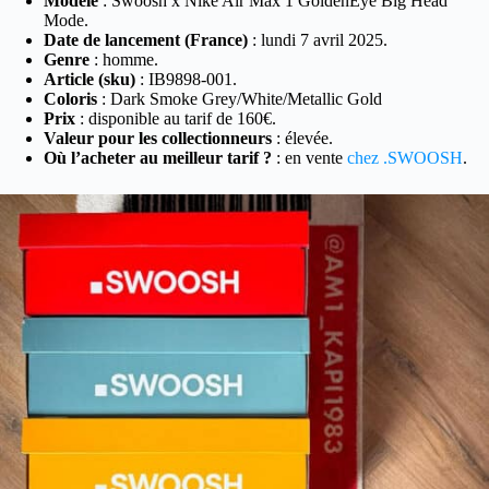
Modèle
: Swoosh x Nike Air Max 1 GoldenEye Big Head
Mode.
Date de lancement (France)
: lundi 7 avril 2025.
Genre
: homme.
Article (sku)
: IB9898-001.
Coloris
: Dark Smoke Grey/White/Metallic Gold
Prix
: disponible au tarif de 160€.
Valeur pour les collectionneurs
: élevée.
Où l’acheter au meilleur tarif ?
: en vente
chez .SWOOSH
.