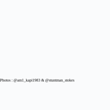
Photos : @am1_kapi1983 & @stuntman_stokes