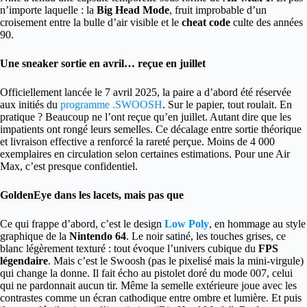
n’importe laquelle : la
Big Head Mode
, fruit improbable d’un
croisement entre la bulle d’air visible et le
cheat code
culte des années
90.
Une sneaker sortie en avril… reçue en juillet
Officiellement lancée le 7 avril 2025, la paire a d’abord été réservée
aux initiés du
programme .SWOOSH
. Sur le papier, tout roulait. En
pratique ? Beaucoup ne l’ont reçue qu’en juillet. Autant dire que les
impatients ont rongé leurs semelles. Ce décalage entre sortie théorique
et livraison effective a renforcé la rareté perçue. Moins de 4 000
exemplaires en circulation selon certaines estimations. Pour une Air
Max, c’est presque confidentiel.
GoldenEye dans les lacets, mais pas que
Ce qui frappe d’abord, c’est le design
Low Poly
, en hommage au style
graphique de la
Nintendo 64
. Le noir satiné, les touches grises, ce
blanc légèrement texturé : tout évoque l’univers cubique du
FPS
légendaire
. Mais c’est le Swoosh (pas le pixelisé mais la mini-virgule)
qui change la donne. Il fait écho au pistolet doré du mode 007, celui
qui ne pardonnait aucun tir. Même la semelle extérieure joue avec les
contrastes comme un écran cathodique entre ombre et lumière. Et puis