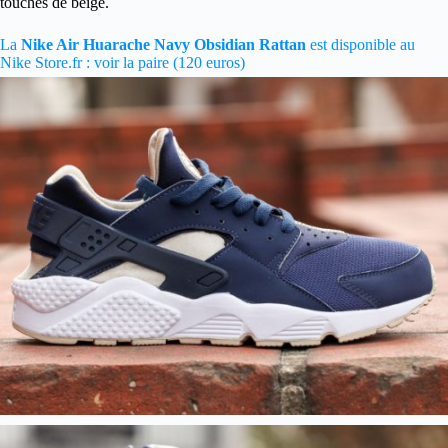
touches de beige.
La
Nike Air Huarache Navy Obsidian Rattan
est disponible au
Nike Store.fr : voir la paire (120 euros)