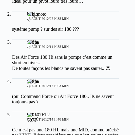
Ideal pour un pivot lourd tres lourd…
blog moto
13 AOÛT 2012/22 H 35 MIN
système pump ? sur des air 180 ???
Shepa
14 AOÛT 2012/11 H 55 MIN
Des Air Force 180 Hi sans la pompe c’est comme un
short en hiver..
De toutes façons les blancs ne savent pas sauter.. 😉
Shepa
14 AOÛT 2012/12 H 03 MIN
(oui Command Force ou Air Force 180.. Ils ne savent
toujours pas )
910507FT2
15 AOÛT 2012/14 H 48 MIN
Ce n’est pas une 180 HI, mais une MID, comme précisé