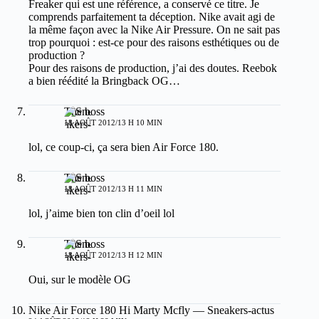
Freaker qui est une référence, a conservé ce titre. Je
comprends parfaitement ta déception. Nike avait agi de
la même façon avec la Nike Air Pressure. On ne sait pas
trop pourquoi : est-ce pour des raisons esthétiques ou de
production ?
Pour des raisons de production, j’ai des doutes. Reebok
a bien réédité la Bringback OG…
The boss
18 AOÛT 2012/13 H 10 MIN
lol, ce coup-ci, ça sera bien Air Force 180.
The boss
18 AOÛT 2012/13 H 11 MIN
lol, j’aime bien ton clin d’oeil lol
The boss
18 AOÛT 2012/13 H 12 MIN
Oui, sur le modèle OG
Nike Air Force 180 Hi Marty Mcfly — Sneakers-actus