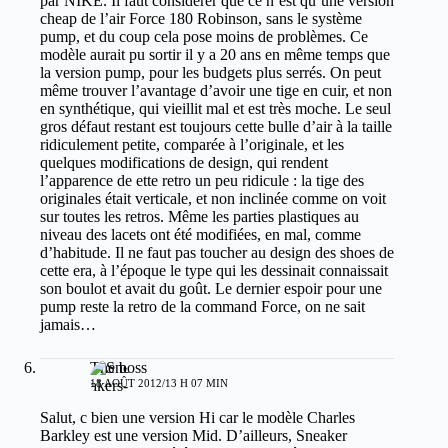
par NIKE. Il faut considérer que ce n’est qu’une version
cheap de l’air Force 180 Robinson, sans le système
pump, et du coup cela pose moins de problèmes. Ce
modèle aurait pu sortir il y a 20 ans en même temps que
la version pump, pour les budgets plus serrés. On peut
même trouver l’avantage d’avoir une tige en cuir, et non
en synthétique, qui vieillit mal et est très moche. Le seul
gros défaut restant est toujours cette bulle d’air à la taille
ridiculement petite, comparée à l’originale, et les
quelques modifications de design, qui rendent
l’apparence de ette retro un peu ridicule : la tige des
originales était verticale, et non inclinée comme on voit
sur toutes les retros. Même les parties plastiques au
niveau des lacets ont été modifiées, en mal, comme
d’habitude. Il ne faut pas toucher au design des shoes de
cette era, à l’époque le type qui les dessinait connaissait
son boulot et avait du goût. Le dernier espoir pour une
pump reste la retro de la command Force, on ne sait
jamais…
The boss
18 AOÛT 2012/13 H 07 MIN
Salut, c bien une version Hi car le modèle Charles
Barkley est une version Mid. D’ailleurs, Sneaker