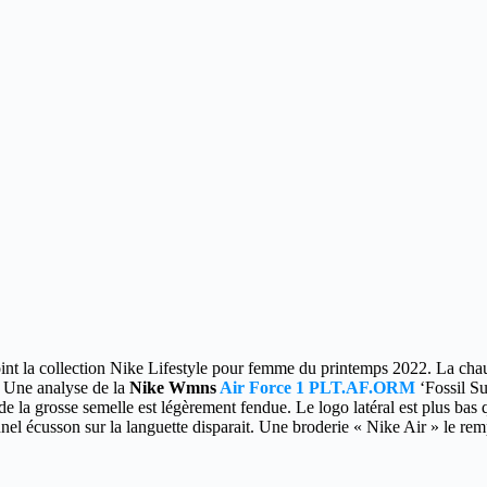
oint la collection Nike Lifestyle pour femme du printemps 2022.
La chau
 Une analyse de la
Nike Wmns
Air Force 1 PLT.AF.ORM
‘Fossil Su
n de la grosse semelle est légèrement fendue. Le logo latéral est plus ba
onnel écusson sur la languette disparait. Une broderie « Nike Air » le rem