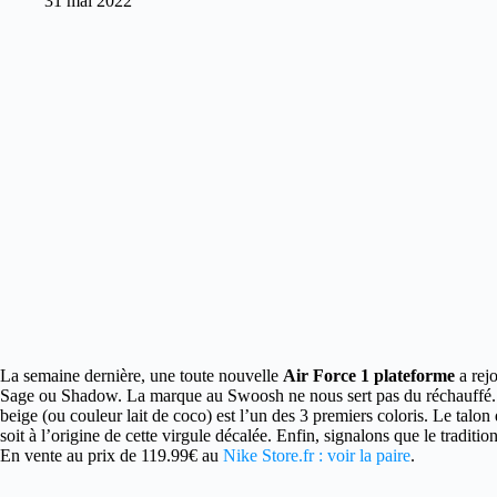
31 mai 2022
La semaine dernière, une toute nouvelle
Air Force 1 plateforme
a rej
Sage ou Shadow. La marque au Swoosh ne nous sert pas du réchauffé.
beige (ou couleur lait de coco) est l’un des 3 premiers coloris. Le talo
soit à l’origine de cette virgule décalée. Enfin, signalons que le traditi
En vente au prix de 119.99€ au
Nike Store.fr : voir la paire
.