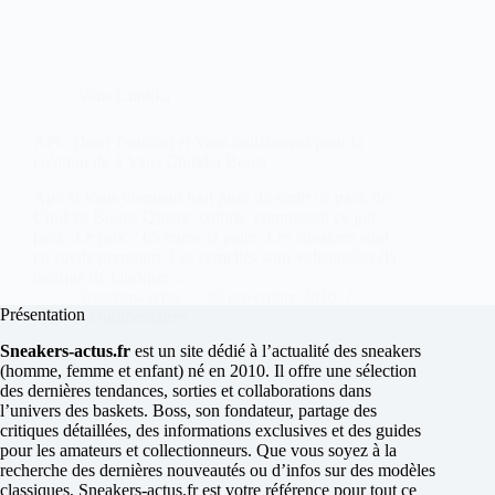
Vans Chukka
APC (Jean Touitou) et Vans collaborent pour la
création de 4 Vans Chukka Boots
Apc et Vans viennent tout juste de sortir ce pack de
Chukka Boots. Quatre coloris composent ce joli
pack. Le prix ? 65 euros la paire. Les sneakers sont
en suede premium. Les semelles sont vulcanisées (la
marque de fabrique…
Sneakers-actus
29 novembre 2010
Présentation
4 commentaires
Sneakers-actus.fr
est un site dédié à l’actualité des sneakers
(homme, femme et enfant) né en 2010. Il offre une sélection
des dernières tendances, sorties et collaborations dans
l’univers des baskets. Boss, son fondateur, partage des
critiques détaillées, des informations exclusives et des guides
pour les amateurs et collectionneurs. Que vous soyez à la
recherche des dernières nouveautés ou d’infos sur des modèles
classiques, Sneakers-actus.fr est votre référence pour tout ce