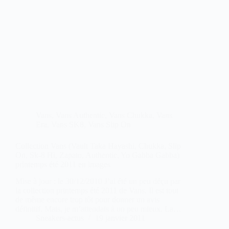
Vans
,
Vans Authentic
,
Vans Chukka
,
Vans
Era
,
Vans SK8
,
Vans Slip On
Collection Vans (Vault Taka Hayashi, Chukka, Slip
On, Sk-8 Hi, Zapato, Authentic, Yo Gabba Gabba)
printemps été 2011 en images
Mise à jour : le 30/12/2010 J’ai été un peu déçu par
la collection printemps été 2011 de Vans. Il est tout
de même encore trop tôt pour donner un avis
définitif. Mais, je m’attendais à un peu mieux. La…
Sneakers-actus
19 janvier 2011