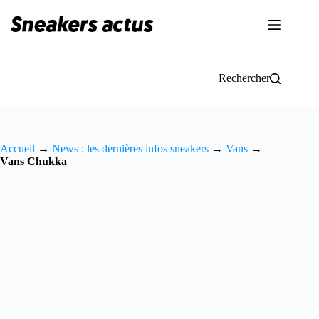
Passer
au
contenu
Rechercher
Accueil
→
News : les dernières infos sneakers
→
Vans
→
Vans Chukka