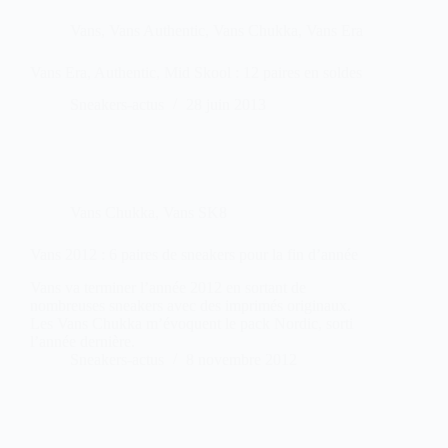
Vans
,
Vans Authentic
,
Vans Chukka
,
Vans Era
Vans Era, Authentic, Mid Skool : 12 paires en soldes
Sneakers-actus
28 juin 2013
Vans Chukka
,
Vans SK8
Vans 2012 : 6 paires de sneakers pour la fin d’année
Vans va terminer l’année 2012 en sortant de
nombreuses sneakers avec des imprimés originaux.
Les Vans Chukka m’évoquent le pack Nordic, sorti
l’année dernière.
Sneakers-actus
8 novembre 2012