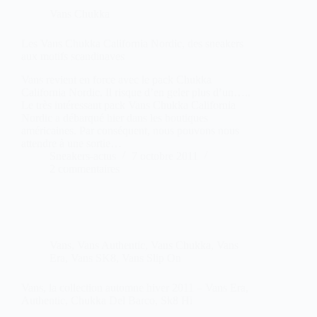
Vans Chukka
Les Vans Chukka California Nordic, des sneakers
aux motifs scandinaves
Vans revient en force avec le pack Chukka
California Nordic. Il risque d’en geler plus d’un…..
Le très intéressant pack Vans Chukka California
Nordic a débarqué hier dans les boutiques
américaines. Par conséquent, nous pouvons nous
attendre à une sortie…
Sneakers-actus
7 octobre 2011
2 commentaires
Vans
,
Vans Authentic
,
Vans Chukka
,
Vans
Era
,
Vans SK8
,
Vans Slip On
Vans, la collection automne hiver 2011 – Vans Era,
Authentic, Chukka Del Barco, Sk8 Hi