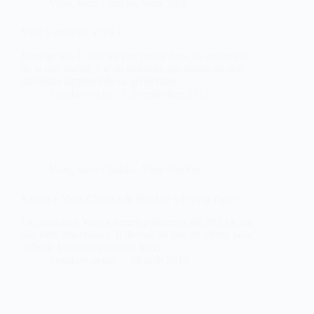
Vans
,
Vans Chukka
,
Vans SK8
Vans Syndicate x Ice T
Bien qu’Ice-T soit un peu perdu dans les méandres
de la télé réalité, il n’en demeure pas moins un des
meilleurs rappeurs de sa génération.
Sneakers-actus
2 septembre 2013
Vans
,
Vans Chukka
,
Vans Slip On
Kenzo x Vans Chukka & Slip On « Flying Tiger »
La collection Vans x kenzo printemps été 2013 a fait
très forte impression. Il devrait en être de même pour
celle de la saison automne hiver.
Sneakers-actus
28 août 2013