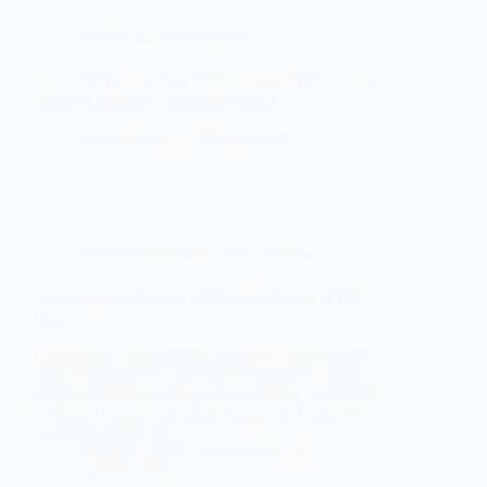
Air Max 1
,
Encyclopédie
Le pack Nike Air Max 1 Silver & Gold Perforated
Medals Olympic – Fiche Air Max 1
Sneakers-actus
23 juin 2011
Encyclopédie
,
Nike
,
Nike Woven
Sneakers de collection – Nike Air Woven HTM
Boot
La Nike Air Woven HTM Boot date de 2002. Au
niveau du confort, c’est vraiment pas mal. Sur la
planète sneaker, je dirais que ce modèle sophistiqué
et élégant occupe une place à part. Sa forme et les
matières utilisées lui…
Sneakers-actus
23 juin 2011
1 commentaire