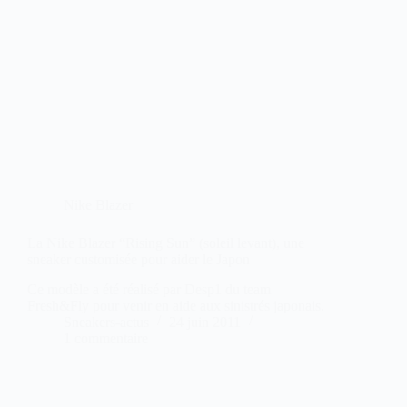
Nike Blazer
La Nike Blazer “Rising Sun” (soleil levant), une
sneaker customisée pour aider le Japon
Ce modèle a été réalisé par Desp1 du team
Fresh&Fly pour venir en aide aux sinistrés japonais.
Sneakers-actus
24 juin 2011
1 commentaire