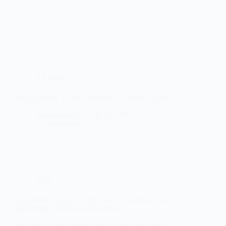
Air Max 1
Nike Air Max 1 360 Celebration – Fiche Air Max 1
Sneakers-actus
21 juin 2011
1 commentaire
Nike
La question du jour – Etes-vous convaincus par le
pack Nike Air Flow Old vs New ?
Le pack Nike Air Flow Old vs New sera dispo à