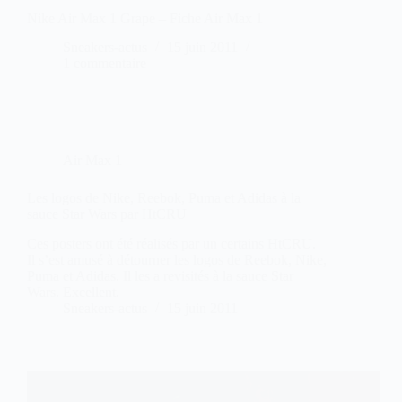
Nike Air Max 1 Grape – Fiche Air Max 1
Sneakers-actus
15 juin 2011
1 commentaire
Air Max 1
Les logos de Nike, Reebok, Puma et Adidas à la
sauce Star Wars par HtCRU
Ces posters ont été réalisés par un certains HtCRU.
Il s’est amusé à détourner les logos de Reebok, Nike,
Puma et Adidas. Il les a revisités à la sauce Star
Wars. Excellent.
Sneakers-actus
15 juin 2011