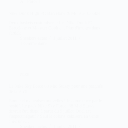
Air Force 1
Nike Dunk High FC Barcelone & Monster Cookie
Deux baskets customisées : Les Nike Dunk FC
Barcelone et Monster Cookie... Plus d'images dans
l'article.
Sneakers-actus
1 juillet 2011
1 commentaire
Nike
La Nike Sky Force 88 Mid Stussy pour une poignée
de fans ?!!
Bonne et mauvaises nouvelles ! Je commence par le
positif. Le pack Nike Sky Force 88 Mid Stussy
devrait être dispo à partir du 9 juillet. Quel est
l’aspect négatif ? Seul le coloris kaki sera en vente
chez une…
Sneakers-actus
1 juillet 2011