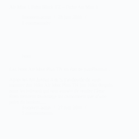
Air Max 1 Patta Black TZ – Fiche Air Max 1
Sneakers-actus
28 juin 2011
1 commentaire
Nike
Les Nike Air Max Plus TN en état de putréfaction…
Après les Air Jordan 4 & 5, j’ai décidé de vous
montrer des Nike Air Max Plus TN (ou Nike Requin
pour les intimes) qui sont entrain de rendre l’âme.
Elles tiennent davantage du camembert que d’une
paire de baskets.…
Sneakers-actus
27 juin 2011
5 commentaires