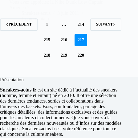
Vous avez appréciez la Nike Dunk Low Captain
America ?
Sneakers-actus
3 juin 2011
1 commentaire
1
…
214
PRÉCÉDENT
SUIVANT
215
216
217
218
219
220
Présentation
Sneakers-actus.fr
est un site dédié à l’actualité des sneakers
(homme, femme et enfant) né en 2010. Il offre une sélection
des dernières tendances, sorties et collaborations dans
l’univers des baskets. Boss, son fondateur, partage des
critiques détaillées, des informations exclusives et des guides
pour les amateurs et collectionneurs. Que vous soyez à la
recherche des dernières nouveautés ou d’infos sur des modèles
classiques, Sneakers-actus.fr est votre référence pour tout ce
qui concerne la culture sneakers.