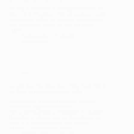
J’ai déjà eu l’occasion de vous parler des Nike Air
Max 1 & 90 Hyperfuse. Elles seront dispos à partir
de ce mois de juillet. Le choix des coloris évoque
sans aucun doute le pack Air Max Air Attack.
Après…
Sneakers-actus
6 juin 2011
1 commentaire
Nike
La collection Nike Hyperfuse – Nike Dunk High &
Air Force 1 Hyperfuse dispos en juillet
La technologie Hyperfuse permet de rendre la
sneaker plus légère et confortable.
Elle accroît également sa respirabilité. La gamme
Hyperfuse va s’élargir avec ces Nike Dunk et Air
Force 1. Je dois dire que les AF1 sont très
« flashy ». Généralement, ce type…
Sneakers-actus
3 juin 2011