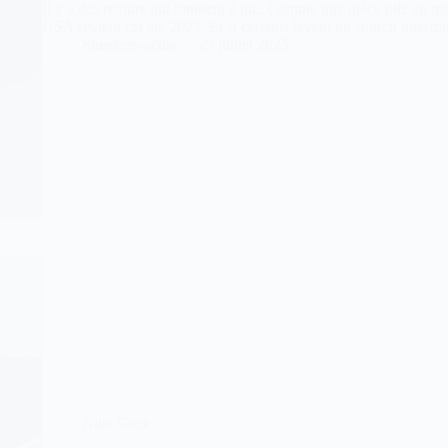
Il y a des retours qui tombent à pic. Comme une pièce pile au 
USA revient cet été 2025. Et si certains lèvent un sourcil interro
Sneakers-actus
25 juillet 2025
Nike Shox