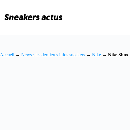
Passer
au
contenu
Accueil
→
News : les dernières infos sneakers
→
Nike
→
Nike Shox