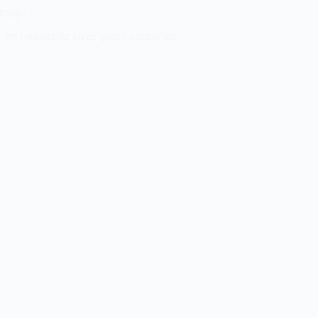
 temps
s les couloirs du lycée quand quelqu’un