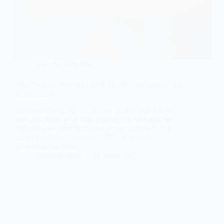
Nike Air Pegasus
Nike Pegasus Premium LV8 Mayfly : renaissance ou
dénaturation ?
Le Swoosh vient de frapper un grand coup. Ou un
faux pas, selon d’où l’on regarde. En revisitant sa
Nike Pegasus Premium avec des accents tirés tout
droit de la Nike Mayfly de 2003, la firme de
Beaverton joue une…
Sneakers-actus
24 juillet 2025