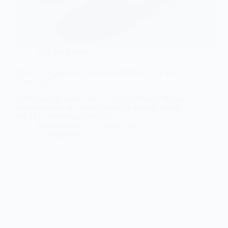
Nike Air Pegasus
Nike Air Pegasus 89 OG Swan Medium Grey Rose
Coral 2023
Après celui de la Air Force 1, Nike célèbre le 40ème
anniversaire de sa running portant le nom du cheval
ailé de la mythologie grecque.
Sneakers-actus
1 février 2023
1 commentaire