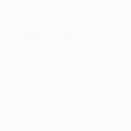
Nike Air Pegasus
Nike Air Pegasus OG ’83 Blue Void & Stone
Bronze Eclipse 2021
La marque fondée par Bill Bowerman ramène à la
vie la toute première Nike Air Pegasus.
Sneakers-actus
29 avril 2021