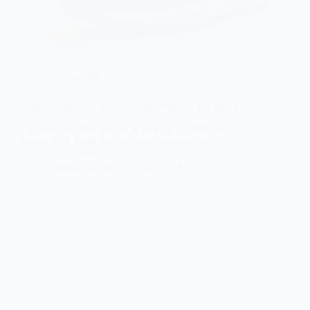
Air Max 98
Nike Air Max 98 AOP ‘Fractal Print’ White Black
La Nike Air Max 98 suit la voie de l’AM97 en se
parant d’un motif militaire peu commun, le
camouflage Dazzle ou
Sneakers-actus
29 mai 2018