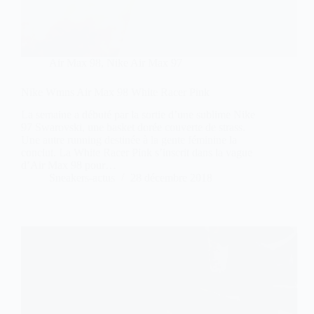
Air Max 98
,
Nike Air Max 97
Nike Wmns Air Max 98 White Racer Pink
La semaine a débuté par la sortie d’une sublime Nike
97 Swarovski, une basket dorée couverte de strass.
Une autre running destinée à la gente féminine la
conclut. La White Racer Pink s’inscrit dans la vague
d’Air Max 98 pour…
Sneakers-actus
28 décembre 2018