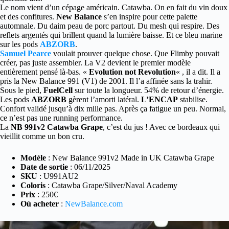
Le nom vient d’un cépage américain. Catawba. On en fait du vin doux
et des confitures.
New Balance
s’en inspire pour cette palette
automnale. Du daim peau de porc partout. Du mesh qui respire. Des
reflets argentés qui brillent quand la lumière baisse. Et ce bleu marine
sur les pods
ABZORB
.
Samuel Pearce
voulait prouver quelque chose. Que Flimby pouvait
créer, pas juste assembler. La V2 devient le premier modèle
entièrement pensé là-bas. «
Evolution not Revolution
« , il a dit. Il a
pris la New Balance 991 (V1) de 2001. Il l’a affinée sans la trahir.
Sous le pied,
FuelCell
sur toute la longueur. 54% de retour d’énergie.
Les pods
ABZORB
gèrent l’amorti latéral.
L’ENCAP
stabilise.
Confort validé jusqu’à dix mille pas. Après ça fatigue un peu. Normal,
ce n’est pas une running performance.
La
NB 991v2 Catawba Grape
, c’est du jus ! Avec ce bordeaux qui
vieillit comme un bon cru.
Modèle
: New Balance 991v2 Made in UK Catawba Grape
Date de sortie
: 06/11/2025
SKU
: U991AU2
Coloris
: Catawba Grape/Silver/Naval Academy
Prix
: 250€
Où acheter
:
NewBalance.com