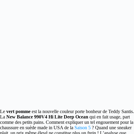
Le
vert pomme
est la nouvelle couleur porte bonheur de Teddy Santis.
La
New Balance 990V4 Hi Lite Deep Ocean
qui en fait usage, part
comme des petits pains.
Comment expliquer un tel engouement pour la
chaussure en suède made in USA de la
Saison 5
? Quand une sneaker
plait, un prix même élevé ne constitue plus un frein ! L’analyse que