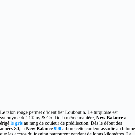
Le talon rouge permet d’identifier Louboutin. Le turquoise est
synonyme de Tiffany & Co. De la même manière,
New Balance
a
érigé
le
gris
au rang de couleur de prédilection.
Dès le début des
années 80, la
New Balance
990
arbore cette couleur assortie au bitume
que les accros du jogging parcourent pendant de longs kilomètres. La