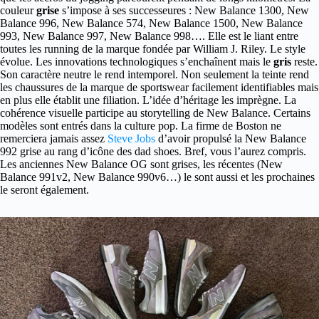
couleur
grise
s’impose à ses successeures : New Balance 1300, New
Balance 996, New Balance 574, New Balance 1500, New Balance
993, New Balance 997, New Balance 998…. Elle est le liant entre
toutes les running de la marque fondée par William J. Riley. Le style
évolue. Les innovations technologiques s’enchaînent mais le
gris
reste.
Son caractère neutre le rend intemporel. Non seulement la teinte rend
les chaussures de la marque de sportswear facilement identifiables mais
en plus elle établit une filiation. L’idée d’héritage les imprègne. La
cohérence visuelle participe au storytelling de New Balance. Certains
modèles sont entrés dans la culture pop. La firme de Boston ne
remerciera jamais assez
Steve Jobs
d’avoir propulsé la New Balance
992 grise au rang d’icône des dad shoes. Bref, vous l’aurez compris.
Les anciennes New Balance OG sont grises, les récentes (New
Balance 991v2, New Balance 990v6…) le sont aussi et les prochaines
le seront également.