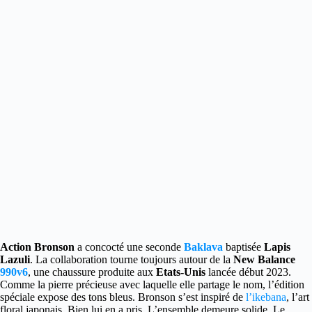
Action Bronson
a concocté une seconde
Baklava
baptisée
Lapis
Lazuli
.
La collaboration tourne toujours autour de la
New Balance
990v6
, une chaussure produite aux
Etats-Unis
lancée début 2023.
Comme la pierre précieuse avec laquelle elle partage le nom, l’édition
spéciale expose des tons bleus. Bronson s’est inspiré de
l’ikebana
, l’art
floral japonais. Bien lui en a pris. L’ensemble demeure solide. Le