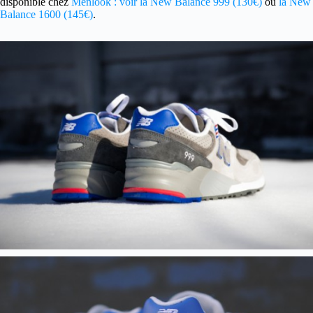
disponible chez
Menlook : voir la New Balance 999 (130€)
ou
la New
Balance 1600 (145€)
.