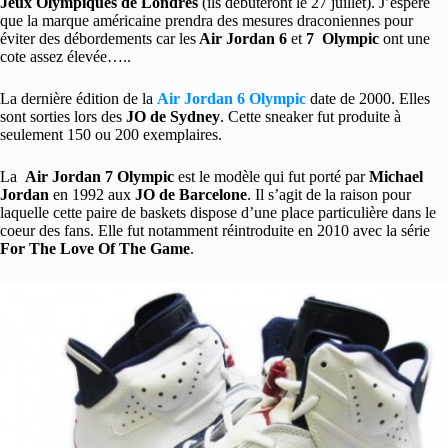
Jeux Olympiques de Londres
(ils débuteront le 27 juillet). J’espère
que la marque américaine prendra des mesures draconiennes pour
éviter des débordements car les
Air Jordan 6
et
7 Olympic
ont une
cote assez élevée…..
La dernière édition de la
Air Jordan 6 Olympic
date de 2000. Elles
sont sorties lors des
JO de Sydney
. Cette sneaker fut produite à
seulement 150 ou 200 exemplaires.
La
Air Jordan 7 Olympic
est le modèle qui fut porté par
Michael
Jordan
en 1992 aux
JO de Barcelone
. Il s’agit de la raison pour
laquelle cette paire de baskets dispose d’une place particulière dans le
coeur des fans. Elle fut notamment réintroduite en 2010 avec la série
For The Love Of The Game
.