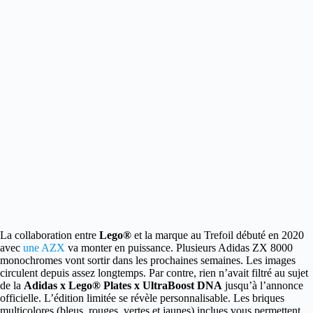
La collaboration entre
Lego®
et la marque au Trefoil débuté en 2020
avec
une AZX
va monter en puissance.
Plusieurs Adidas ZX 8000
monochromes vont sortir dans les prochaines semaines. Les images
circulent depuis assez longtemps. Par contre, rien n’avait filtré au sujet
de la
Adidas x Lego® Plates x UltraBoost DNA
jusqu’à l’annonce
officielle. L’édition limitée se révèle personnalisable. Les briques
multicolores (bleus, rouges, vertes et jaunes) inclues vous permettent