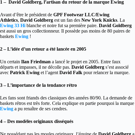
1 – David Goldberg, l’artisan du retour de la marque Ewing
Avant d’être le président de
GPF Footwear LLC/Ewing
Athletics
,
David Goldberg
est un fan des
New York Knicks
. La
Ewing 33 Hi
blanche et noire fut sa première paire.
David Goldberg
est aussi un gros collectionneur. Il possède pas moins de 80 paires de
baskets
Ewing
!
2 – L’idée d’un retour a été lancée en 2005
Un certain
Ilan Friedman
a lancé le projet en 2005. Entre faux
départs et impasses, il ne décolle pas.
David Goldberg
s’est associé
avec
Patrick Ewing
et l’agent
David Falk
pour relancer la marque.
3 – L’importance de la tendance rétro
Les fans sont friands des classiques des années 80/90. La demande de
baskets rétros est très forte. Cela explique en partie pourquoi la marque
Ewing
a pu renaître de ses cendres.
4 – Des modèles originaux disséqués
Ne possédant pas les moules originaux, l’équipe de
David Goldberg
a