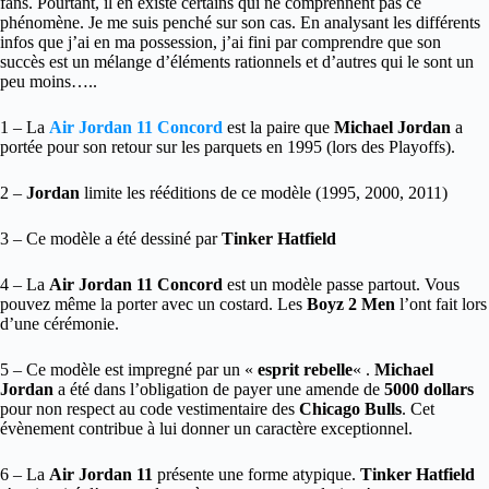
fans. Pourtant, il en existe certains qui ne comprennent pas ce
phénomène. Je me suis penché sur son cas. En analysant les différents
infos que j’ai en ma possession, j’ai fini par comprendre que son
succès est un mélange d’éléments rationnels et d’autres qui le sont un
peu moins…..
1 – La
Air Jordan 11 Concord
est la paire que
Michael Jordan
a
portée pour son retour sur les parquets en 1995 (lors des Playoffs).
2 –
Jordan
limite les rééditions de ce modèle (1995, 2000, 2011)
3 – Ce modèle a été dessiné par
Tinker Hatfield
4 – La
Air Jordan 11 Concord
est un modèle passe partout. Vous
pouvez même la porter avec un costard. Les
Boyz 2 Men
l’ont fait lors
d’une cérémonie.
5 – Ce modèle est impregné par un «
esprit rebelle
« .
Michael
Jordan
a été dans l’obligation de payer une amende de
5000 dollars
pour non respect au code vestimentaire des
Chicago Bulls
. Cet
évènement contribue à lui donner un caractère exceptionnel.
6 – La
Air Jordan 11
présente une forme atypique.
Tinker Hatfield