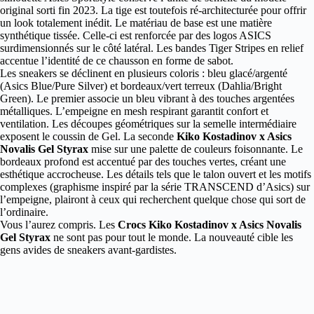
original sorti fin 2023. La tige est toutefois ré-architecturée pour offrir
un look totalement inédit. Le matériau de base est une matière
synthétique tissée. Celle-ci est renforcée par des logos ASICS
surdimensionnés sur le côté latéral. Les bandes Tiger Stripes en relief
accentue l’identité de ce chausson en forme de sabot.
Les sneakers se déclinent en plusieurs coloris : bleu glacé/argenté
(Asics Blue/Pure Silver) et bordeaux/vert terreux (Dahlia/Bright
Green). Le premier associe un bleu vibrant à des touches argentées
métalliques. L’empeigne en mesh respirant garantit confort et
ventilation. Les découpes géométriques sur la semelle intermédiaire
exposent le coussin de Gel. La seconde
Kiko Kostadinov x Asics
Novalis Gel Styrax
mise sur une palette de couleurs foisonnante. Le
bordeaux profond est accentué par des touches vertes, créant une
esthétique accrocheuse. Les détails tels que le talon ouvert et les motifs
complexes (graphisme inspiré par la série TRANSCEND d’Asics) sur
l’empeigne, plairont à ceux qui recherchent quelque chose qui sort de
l’ordinaire.
Vous l’aurez compris. Les
Crocs Kiko Kostadinov x Asics Novalis
Gel Styrax
ne sont pas pour tout le monde. La nouveauté cible les
gens avides de sneakers avant-gardistes.