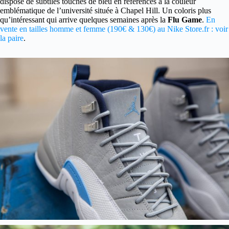
dispose de subtiles touches de bleu en références à la couleur
emblématique de l’université située à Chapel Hill. Un coloris plus
qu’intéressant qui arrive quelques semaines après la
Flu Game
.
En
vente en tailles homme et femme (190€ & 130€) au Nike Store.fr : voir
la paire
.