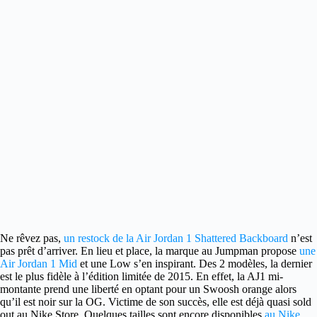
Ne rêvez pas,
un restock de la Air Jordan 1 Shattered Backboard
n’est
pas prêt d’arriver.
En lieu et place, la marque au Jumpman propose
une
Air Jordan 1 Mid
et une Low s’en inspirant. Des 2 modèles, la dernier
est le plus fidèle à l’édition limitée de 2015. En effet, la AJ1 mi-
montante prend une liberté en optant pour un Swoosh orange alors
qu’il est noir sur la OG. Victime de son succès, elle est déjà quasi sold
out au Nike Store. Quelques tailles sont encore disponibles
au Nike