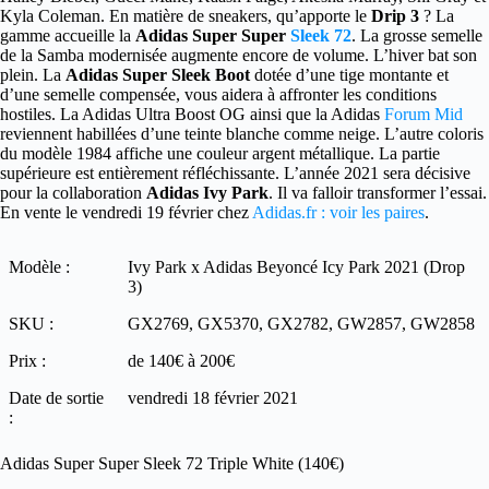
Kyla Coleman. En matière de sneakers, qu’apporte le
Drip 3
? La
gamme accueille la
Adidas Super Super
Sleek 72
. La grosse semelle
de la Samba modernisée augmente encore de volume. L’hiver bat son
plein. La
Adidas Super Sleek Boot
dotée d’une tige montante et
d’une semelle compensée, vous aidera à affronter les conditions
hostiles. La Adidas Ultra Boost OG ainsi que la Adidas
Forum Mid
reviennent habillées d’une teinte blanche comme neige. L’autre coloris
du modèle 1984 affiche une couleur argent métallique. La partie
supérieure est entièrement réfléchissante. L’année 2021 sera décisive
pour la collaboration
Adidas Ivy Park
. Il va falloir transformer l’essai.
En vente le vendredi 19 février chez
Adidas.fr : voir les paires
.
Modèle :
Ivy Park x Adidas Beyoncé Icy Park 2021 (Drop
3)
SKU :
GX2769, GX5370, GX2782, GW2857, GW2858
Prix :
de 140€ à 200€
Date de sortie
vendredi 18 février 2021
:
Adidas Super Super Sleek 72 Triple White (140€)