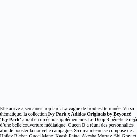
Elle arrive 2 semaines trop tard. La vague de froid est terminée. Vu sa
thématique, la collection
Ivy Park x Adidas Originals by Beyoncé
‘Icy Park’
aurait eu
un écho supplémentaire. Le
Drop 3
bénéficie déjà
d’une belle couverture médiatique. Queen B a réuni des personnalités
afin de booster la nouvelle campagne. Sa dream team se compose de :
Hailey Bieber, Gucci Mane, Kaash Paige, Akesha Murray, Shi Gray et