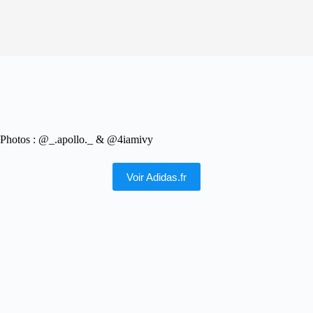
Photos : @_.apollo._ & @4iamivy
Voir Adidas.fr