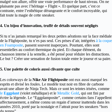
malgré son allure, offrir une vraie performance de haut niveau. On ne
plaisante pas avec l’héritage « Flight ». Et quelque part, c’est ce
contraste, entre l’esthétique dérangeante et le confort incroyable, qui
fait toute la magie de cette sneaker.
4. Un bijou d’innovation, truffé de détails souvent négligés
Si tu n’as jamais remarqué les deux petites aérations sur la face médiale
de la Flightposite, tu n’es pas seul. Ces prises d’air, intégrées
à la coque
en Foamposite
, passent souvent inaperçues. Pourtant, elles sont
essentielles au confort thermique du pied. Et chaque élément, du
chausson interne à la semelle, a été pensé pour réduire les distractions.
Le but ? Créer une sensation de fusion totale entre le joueur et sa paire.
5. Une palette de coloris aussi clivante que culte
Les colorways de la
Nike Air Flightposite
ont eux aussi marqué les
esprits et divisé les foules. Le modèle tout noir en fibre de carbone
avait une allure de Ninja Tech. Mais ce sont les teintes irisées, comme
le
Eggplant
(violet métallique) et le
Metallic Gold
, qui ont fini par
écrire la légende. Le “Eggplamposite”, comme certains fans l’appellent
affectueusement, a même connu un regain d’amour inattendu dans les
années 2010, porté par la nostalgie et l’attrait pour les sneakers “hors
du temps”.