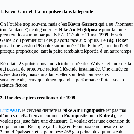
1. Kevin Garnett l’a propulsée dans la légende
On l’oublie trop souvent, mais c’est
Kevin Garnett
qui a eu l’honneur
(ou l’audace ?) de dégainer les
Nike Air Flightposite
pour la toute
première fois sur un parquet NBA. C’était le 11 mai
1999
, lors du
Game 2 du premier tour des playoffs face aux Spurs. Le
Big Ticket
portait une version PE noire surnommée “The Future”, un clin d’œil
presque prophétique, tant la paire semblait téléportée d’un autre temps.
Résultat : 23 points dans une victoire serrée des Wolves, et une sneaker
qui passait de prototype radical à légende instantanée. Une entrée en
scène discrète, mais qui allait sceller son destin auprès des
sneakerheads, ceux qui aiment quand la performance flirte avec la
science-fiction.
2. Une des « pires créations » de 1999
Eric Avar
, le cerveau derrière la
Nike Air Flightposite
(et pas mal
d’autres chefs-d’œuvre comme la
Foamposite
ou la
Kobe 4
), ne
voulait pas juste faire une chaussure. Il voulait créer une extension du
corps humain. Rien que ça. La tige en Foamposite ne mesure que
2 mm d’épaisseur, et la paire pèse 468 g, à peine plus qu’un steak