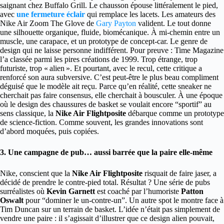
saignant chez Buffalo Grill. Le chausson épouse littéralement le pied,
avec
une fermeture éclair
qui remplace les lacets. Les amateurs des
Nike Air Zoom The Glove de
Gary Payton
valident. Le tout donne
une silhouette organique, fluide, biomécanique. À mi-chemin entre un
muscle, une carapace, et un prototype de concept-car. Le genre de
design qui ne laisse personne indifférent. Pour preuve : Time Magazine
l’a classée parmi les pires créations de 1999. Trop étrange, trop
futuriste, trop « alien ». Et pourtant, avec le recul, cette critique a
renforcé son aura subversive. C’est peut-être le plus beau compliment
déguisé que le modèle ait reçu. Parce qu’en réalité, cette sneaker ne
cherchait pas faire consensus, elle cherchait à bousculer. À une époque
où le design des chaussures de basket se voulait encore “sportif” au
sens classique, la
Nike Air Flightposite
débarque comme un prototype
de science-fiction. Comme souvent, les grandes innovations sont
d’abord moquées, puis copiées.
3. Une campagne de pub… aussi barrée que la paire elle-même
Nike, conscient que la
Nike Air Flightposite
risquait de faire jaser, a
décidé de prendre le contre-pied total. Résultat ? Une série de pubs
surréalistes où
Kevin Garnett
est coaché par l’humoriste
Patton
Oswalt
pour “dominer le un-contre-un”. Un autre spot le montre face à
Tim Duncan sur un terrain de basket. L’idée n’était pas simplement de
vendre une paire : il s’agissait d’illustrer que ce design alien pouvait,