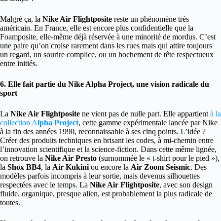
Malgré ça, la
Nike Air Flightposite
reste un phénomène très
américain. En France, elle est encore plus confidentielle que la
Foamposite, elle-même déjà réservée à une minorité de mordus. C’est
une paire qu’on croise rarement dans les rues mais qui attire toujours
un regard, un sourire complice, ou un hochement de tête respectueux
entre initiés.
6. Elle fait partie du Nike Alpha Project, une vision radicale du
sport
La
Nike Air Flightposite
ne vient pas de nulle part. Elle appartient
à la
collection A
lpha Project
, cette gamme expérimentale lancée par Nike
à la fin des années 1990, reconnaissable à ses cinq points. L’idée ?
Créer des produits techniques en brisant les codes, à mi-chemin entre
l’innovation scientifique et la science-fiction. Dans cette même lignée,
on retrouve la
Nike Air Presto
(surnommée le « t-shirt pour le pied »),
la
Shox BB4
, la
Air Kukini
ou encore la
Air Zoom Seismic
. Des
modèles parfois incompris à leur sortie, mais devenus silhouettes
respectées avec le temps. La
Nike Air Flightposite
, avec son design
fluide, organique, presque alien, est probablement la plus radicale de
toutes.