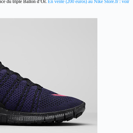
nce du triple Ballon d’Or.
En vente (200 euros) au Nike Store.fr : voir