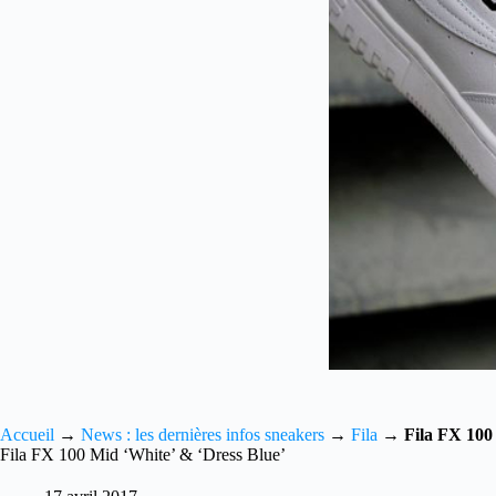
Accueil
→
News : les dernières infos sneakers
→
Fila
→
Fila FX 100
Fila FX 100 Mid ‘White’ & ‘Dress Blue’