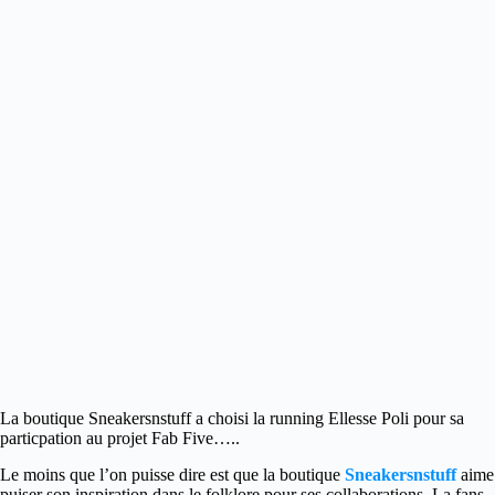
La boutique Sneakersnstuff a choisi la running Ellesse Poli pour sa
particpation au projet Fab Five…..
Le moins que l’on puisse dire est que la boutique
Sneakersnstuff
aime
puiser son inspiration dans le folklore pour ses collaborations. La fans