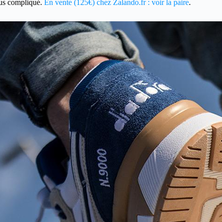
plus compliqué.
En vente (125€) chez Zalando.fr : voir la paire
.