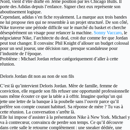
Nord, vient d’être drafté en 3ème position par les Chicago Bulls. Il
porte des Adidas depuis l’enfance. Signer chez eux représente son
aboutissement logique.
Cependant, adidas s’en fiche royalement. La marque aux trois bandes
ne lui propose rien qui ne ressemble à un projet structuré. De son côté,
Nike traverse une période difficile sur le marché du basket et cherche
désespérément un visage pour relancer la machine.
Sonny Vaccaro
, le
négociateur Nike, l’architecte du deal, croit dur comme fer que Jordan
peut tout changer. Il convainc Phil Knight d’allouer un budget colossal
pour un seul joueur, une décision rare, presque scandaleuse pour
l’industrie de l’époque.
Problème : Michael Jordan refuse catégoriquement d’aller à cette
réunion.
Deloris Jordan dit non au non de son fils
C’est là qu’intervient Deloris Jordan. Mère de famille, femme de
conviction, elle regarde son fils refuser une opportunité professionnelle
sans même écouter ce que la table a à offrir. Imagine quelqu’un qui
jette une lettre de la banque à la poubelle sans l’ouvrir parce qu’il
préfère son compte courant habituel. Sa réponse de mère ? Tu vas à
cette réunion. La conversation s’arrête là.
Elle lui impose d’assister à la présentation Nike à New York. Michael y
va à contrecœur, convaincu de perdre son temps. Ce qu’il découvre
dans cette salle le retourne complètement : une sneaker dédiée, une