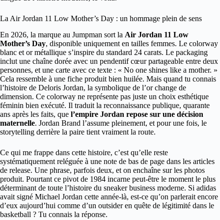
La Air Jordan 11 Low Mother’s Day : un hommage plein de sens
En 2026, la marque au Jumpman sort la
Air Jordan 11 Low
Mother’s Day
, disponible uniquement en tailles femmes. Le colorway
blanc et or métallique s’inspire du standard 24 carats. Le packaging
inclut une chaîne dorée avec un pendentif cœur partageable entre deux
personnes, et une carte avec ce texte : « No one shines like a mother. »
Cela ressemble à une fiche produit bien huilée. Mais quand tu connais
l’histoire de Deloris Jordan, la symbolique de l’or change de
dimension. Ce colorway ne représente pas juste un choix esthétique
féminin bien exécuté. Il traduit la reconnaissance publique, quarante
ans après les faits, que
l’empire Jordan repose sur une décision
maternelle
. Jordan Brand l’assume pleinement, et pour une fois, le
storytelling derrière la paire tient vraiment la route.
Ce qui me frappe dans cette histoire, c’est qu’elle reste
systématiquement reléguée à une note de bas de page dans les articles
de release. Une phrase, parfois deux, et on enchaîne sur les photos
produit. Pourtant ce pivot de 1984 incarne peut-être le moment le plus
déterminant de toute l’histoire du sneaker business moderne. Si adidas
avait signé Michael Jordan cette année-là, est-ce qu’on parlerait encore
d’eux aujourd’hui comme d’un outsider en quête de légitimité dans le
basketball ? Tu connais la réponse.