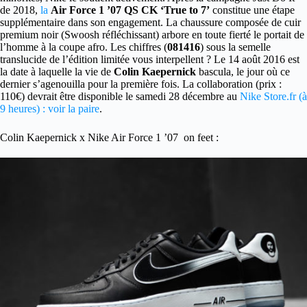
de 2018,
la
Air Force 1 ’07 QS CK ‘True to 7’
constitue une étape
supplémentaire dans son engagement. La chaussure composée de cuir
premium noir (Swoosh réfléchissant) arbore en toute fierté le portait de
l’homme à la coupe afro. Les chiffres (
081416
) sous la semelle
translucide de l’édition limitée vous interpellent ? Le 14 août 2016 est
la date à laquelle la vie de
Colin Kaepernick
bascula, le jour où ce
dernier s’agenouilla pour la première fois. La collaboration (prix :
110€) devrait être disponible le samedi 28 décembre au
Nike Store.fr (à
9 heures) : voir la paire
.
Colin Kaepernick x Nike Air Force 1 ’07 on feet :