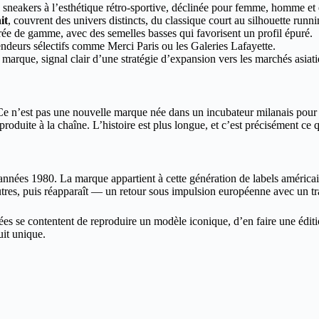
sneakers à l’esthétique rétro-sportive, déclinée pour femme, homme et 
it
, couvrent des univers distincts, du classique court au silhouette runni
ntrée de gamme, avec des semelles basses qui favorisent un profil épuré.
vendeurs sélectifs comme Merci Paris ou les Galeries Lafayette.
arque, signal clair d’une stratégie d’expansion vers les marchés asiati
Ce n’est pas une nouvelle marque née dans un incubateur milanais pour s
roduite à la chaîne. L’histoire est plus longue, et c’est précisément ce 
années 1980. La marque appartient à cette génération de labels américain
es, puis réapparaît — un retour sous impulsion européenne avec un trava
ées se contentent de reproduire un modèle iconique, d’en faire une éditi
uit unique.