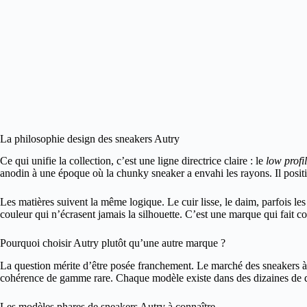
La philosophie design des sneakers Autry
Ce qui unifie la collection, c’est une ligne directrice claire : le
low profi
anodin à une époque où la chunky sneaker a envahi les rayons. Il positio
Les matières suivent la même logique. Le cuir lisse, le daim, parfois le
couleur qui n’écrasent jamais la silhouette. C’est une marque qui fait co
Pourquoi choisir Autry plutôt qu’une autre marque ?
La question mérite d’être posée franchement. Le marché des sneakers à 
cohérence de gamme rare. Chaque modèle existe dans des dizaines de dé
Les modèles phares de sneakers Autry à connaître