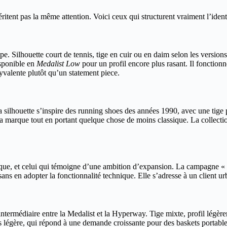
tent pas la même attention. Voici ceux qui structurent vraiment l’ident
pe. Silhouette court de tennis, tige en cuir ou en daim selon les versio
isponible en
Medalist Low
pour un profil encore plus rasant. Il fonction
yvalente plutôt qu’un statement piece.
La silhouette s’inspire des running shoes des années 1990, avec une tige
 la marque tout en portant quelque chose de moins classique. La collect
rque, et celui qui témoigne d’une ambition d’expansion. La campagne « s
ns en adopter la fonctionnalité technique. Elle s’adresse à un client urb
ntermédiaire entre la Medalist et la Hyperway. Tige mixte, profil légèr
lus légère, qui répond à une demande croissante pour des baskets portab