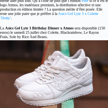
même aller plus loin. Qu’a t-elle de plus que l’édition
Pure
si ce n’est le
logo Atmos, les matériaux premium, la distribution sélective et une
production en édition limitée ? La question mérite d’être posée. Elle
reste une jolie paire que je préfère à la
Asics Gel Lyte 3 x Colette
‘Dotty’
.
La
Asics Gel Lyte 3 Birthday Dinner x Atmos
sera disponible (150
euros) le samedi 25 juillet chez Colette, Blackrainbow, Le Rayon
Frais, Sole by Rice And Beans.