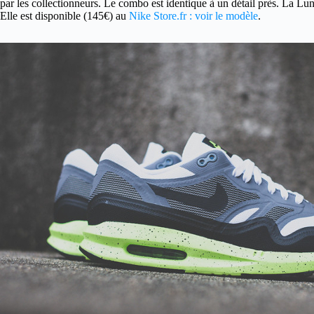
par les collectionneurs. Le combo est identique à un détail près. La Lu
Elle est disponible (145€) au
Nike Store.fr : voir le modèle
.