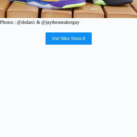
Photos : @dsdan1 & @jaythesneakerguy
Voir Nike Store.fr