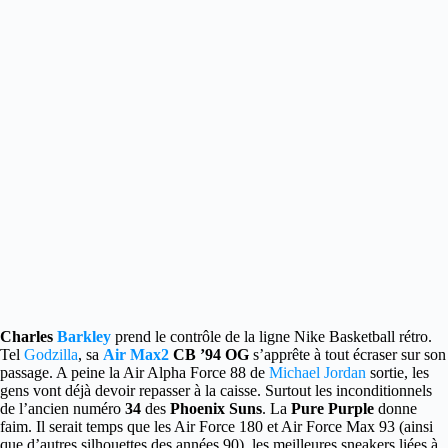
Charles
Barkley
prend le contrôle de la ligne Nike Basketball rétro.
Tel
Godzilla
, sa
Air Max2
CB ’94 OG
s’apprête à tout écraser sur son
passage. A peine la Air Alpha Force 88 de
Michael Jordan
sortie, les
gens vont déjà devoir repasser à la caisse. Surtout les inconditionnels
de l’ancien numéro
34
des
Phoenix Suns
. La
Pure Purple
donne
faim. Il serait temps que les Air Force 180 et Air Force Max 93 (ainsi
que d’autres silhouettes des années 90), les meilleures sneakers liées à