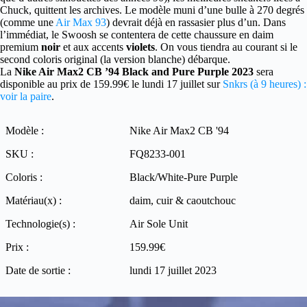
Chuck, quittent les archives. Le modèle muni d’une bulle à 270 degrés
(comme une
Air Max 93
) devrait déjà en rassasier plus d’un. Dans
l’immédiat, le Swoosh se contentera de cette chaussure en daim
premium
noir
et aux accents
violets
. On vous tiendra au courant si le
second coloris original (la version blanche) débarque.
La
Nike Air Max2 CB ’94 Black and Pure Purple 2023
sera
disponible au prix de 159.99€ le lundi 17 juillet sur
Snkrs (à 9 heures) :
voir la paire
.
Modèle :
Nike Air Max2 CB '94
SKU :
FQ8233-001
Coloris :
Black/White-Pure Purple
Matériau(x) :
daim, cuir & caoutchouc
Technologie(s) :
Air Sole Unit
Prix :
159.99€
Date de sortie :
lundi 17 juillet 2023