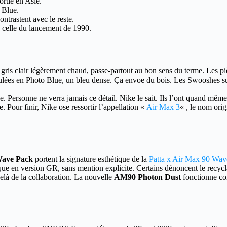
rtie en Asie.
 Blue.
ntrastent avec le reste.
, celle du lancement de 1990.
ris clair légèrement chaud, passe-partout au bon sens du terme. Les pi
dulées en Photo Blue, un bleu dense. Ça envoe du bois. Les Swooshes su
. Personne ne verra jamais ce détail. Nike le sait. Ils l’ont quand même 
 Pour finir, Nike ose ressortir l’appellation «
Air Max 3
« , le nom ori
ave Pack
portent la signature esthétique de la
Patta x Air Max 90 Wav
 en version GR, sans mention explicite. Certains dénoncent le recyclage
delà de la collaboration. La nouvelle
AM90 Photon Dust
fonctionne com