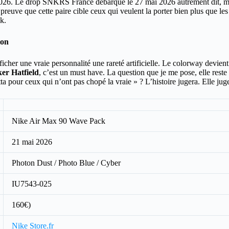
s 2026. Le drop SNKRS France débarque le 27 mai 2026 autrement dit, 
il, preuve que cette paire cible ceux qui veulent la porter bien plus que
k.
ion
afficher une vraie personnalité une rareté artificielle. Le colorway dev
er Hatfield
, c’est un must have. La question que je me pose, elle reste 
ta pour ceux qui n’ont pas chopé la vraie » ? L’histoire jugera. Elle jug
Nike Air Max 90 Wave Pack
21 mai 2026
Photon Dust / Photo Blue / Cyber
IU7543-025
160€)
Nike Store.fr