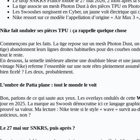
Le drop SNKRS France tombe le 27 mai 2026, 2 mois après la so
La tige associe un mesh Photon Dust à des pièces TPU en Photo
Les Swooshes surgissent en Cyber, un jaune volt électrique qui co
Nike ressort sur ce modèle l’appellation d’origine « Air Max 3 »
Nike fait onduler ses pièces TPU : ça rappelle quelque chose
Commençons par les faits. La tige repose sur un mesh Photon Dust, un g
tige) abandonnent leurs lignes droites habituelles pour des courbes on
tout le reste.
En dessous, la semelle intérieure alterne une doublure bleue et une jaune
vintage Nike) referme l’ensemble sur une note rétro pleinement assumée.
bien ficelé ? Les deux, probablement.
L’ombre de Patta plane : tout le monde le voit
Bon, parlons de ce qui saute aux yeux. Les overlays ondulés de cette
W
jour en 2025. La marque au Swoosh démocratise ici ce langage graphique
prouvé sa valeur. Ma lecture : Nike teste si le style « wave » survit au-
asticieux, non ?
Le 27 mai sur SNKRS, puis après ?