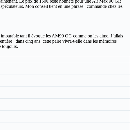
maintenant. Le prix de 150€ reste honnête pour une Air Max 90 GR
 les spéculateurs. Mon conseil tient en une phrase : commande chez les
ient imparable tant il évoque les AM90 OG comme on les aime. J’allais
entière : dans cinq ans, cette paire vivra-t-elle dans les mémoires
e toujours.