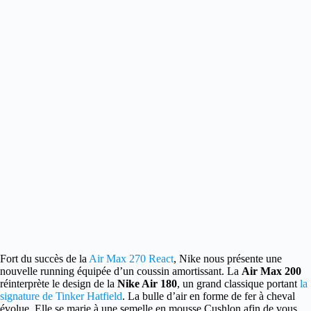
Fort du succès de la
Air Max 270 React
, Nike nous présente une
nouvelle running équipée d’un coussin amortissant.
La
Air Max 200
réinterprète le design de la
Nike Air 180
, un grand classique portant
la
signature de Tinker Hatfield
. La bulle d’air en forme de fer à cheval
évolue. Elle se marie à une semelle en mousse Cushlon afin de vous