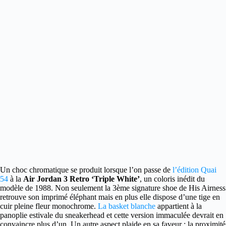
Un choc chromatique se produit lorsque l’on passe de
l’édition Quai
54
à la
Air Jordan 3 Retro ‘Triple White’
, un coloris inédit du
modèle de 1988.
Non seulement la 3ème signature shoe de His Airness
retrouve son imprimé éléphant mais en plus elle dispose d’une tige en
cuir pleine fleur monochrome.
La basket blanche
appartient à la
panoplie estivale du sneakerhead et cette version immaculée devrait en
convaincre plus d’un. Un autre aspect plaide en sa faveur : la proximité