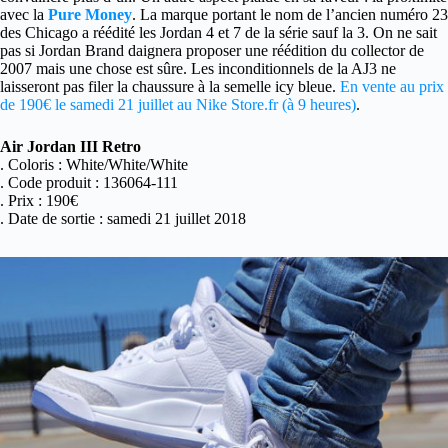
avec la
Pure Money
. La marque portant le nom de l’ancien numéro 23
des Chicago a réédité les Jordan 4 et 7 de la série sauf la 3. On ne sait
pas si Jordan Brand daignera proposer une réédition du collector de
2007 mais une chose est sûre. Les inconditionnels de la AJ3 ne
laisseront pas filer la chaussure à la semelle icy bleue.
En vente au prix
de 190€ le samedi 21 juillet au Nike Store.fr (à 9 heures)
.
Air Jordan III Retro
. Coloris : White/White/White
. Code produit : 136064-111
. Prix : 190€
. Date de sortie : samedi 21 juillet 2018