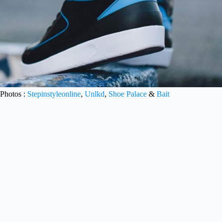
Photos :
Stepinstyleonline
,
Unlkd
,
Shoe Palace
&
Bait