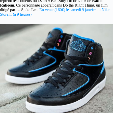
reprend les couleurs du t-shirt « Bed-Stuy Do or Die » de
Radio
Raheem
. Ce personnage apparaît dans Do the Right Thing, un film
dirigé par…. Spike Lee.
En vente (160€) le samedi 9 janvier au Nike
Store.fr (à 9 heures)
.