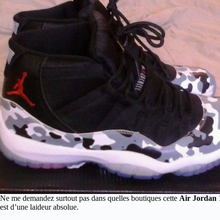
Ne me demandez surtout pas dans quelles boutiques cette
Air Jordan 
est d’une laideur absolue.