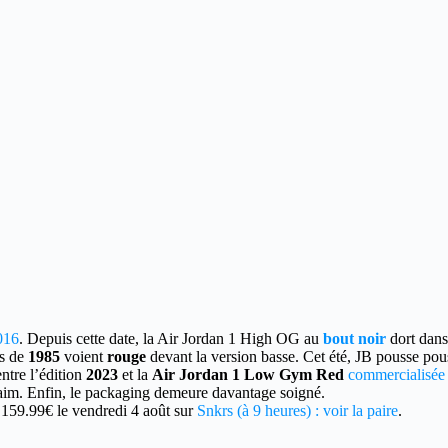
016
. Depuis cette date, la Air Jordan 1 High OG au
bout noir
dort dans
is de
1985
voient
rouge
devant la version basse. Cet été, JB pousse pous
entre l’édition
2023
et la
Air Jordan 1 Low Gym Red
commercialisée
 daim. Enfin, le packaging demeure davantage soigné.
 159.99€ le vendredi 4 août sur
Snkrs (à 9 heures) : voir la paire
.