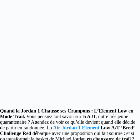
Quand la Jordan 1 Chausse ses Crampons : L’Element Low en
Mode Trail.
Vous pensiez tout savoir sur la
AJ1
, notre très jeune
quarantenaire ?
Attendez de voir ce qu’elle devient quand elle décide
de partir en randonnée. La
Air Jordan 1 Element
Low A/T ‘Bred’
Challenge Red
débarque avec une proposition qui fait sourire : et si
on transformait la basket de Michael Jordan
en chaussure de trail
?