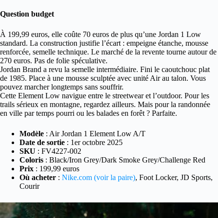
Question budget
À 199,99 euros, elle coûte 70 euros de plus qu’une Jordan 1 Low
standard. La construction justifie l’écart : empeigne étanche, mousse
renforcée, semelle technique. Le marché de la revente tourne autour de
270 euros. Pas de folie spéculative.
Jordan Brand a revu la semelle intermédiaire. Fini le caoutchouc plat
de 1985. Place à une mousse sculptée avec unité Air au talon. Vous
pouvez marcher longtemps sans souffrir.
Cette Element Low navigue entre le streetwear et l’outdoor. Pour les
trails sérieux en montagne, regardez ailleurs. Mais pour la randonnée
en ville par temps pourri ou les balades en forêt ? Parfaite.
Modèle
: Air Jordan 1 Element Low A/T
Date de sortie
: 1er octobre 2025
SKU
: FV4227-002
Coloris
: Black/Iron Grey/Dark Smoke Grey/Challenge Red
Prix
: 199,99 euros
Où acheter
:
Nike.com (voir la paire)
, Foot Locker, JD Sports,
Courir