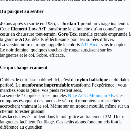
Du parquet au sentier
40 ans après sa sortie en 1985, la
Jordan 1
prend un virage inattendu.
Cette
Element Low A/T
transforme la silhouette qu’on connaît par
cœur en chaussure tout-terrain.
Gore-Tex
, semelle crantée empruntée à
la gamme
ACG
, détails réfléchissants pour les soirées d’hiver.
La version noire et rouge rappelle le coloris
AJ1 Bred
, sans le copier.
Le noir domine, quelques touches de rouge surgissent sur les
languettes et le col. Sobre, efficace.
Ce qui change vraiment
Oubliez le cuir lisse habituel. Ici, c’est du
nylon balistique
et du daim
perforé. La
membrane imperméable
transforme l’expérience : vous
marchez sous la pluie, vos pieds restent secs.
La semelle ? Copiée sur les modèles
Nike ACG Mountain Fly
. Ces
crampons évoquant des pneus de vélo qui remontent sur les côtés
accrochent vraiment le sol. Même sur un trottoir mouillé, même sur un
chemin forestier glissant.
Les lacets tressés brillent dans le noir grâce au traitement 3M. Deux
languettes facilitent l’enfilage. Ces petits ajouts fonctionnels font la
différence au quotidien.